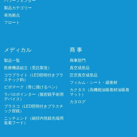
パワーフェンダー
製品カテゴリー
発泡拠点
フロート
メディカル
商 事
製品一覧
商事部門
医療機器組立（受託製造）
真空成形品
コウプライト（LED照明付きプラ
圧空真空成形品
スチック鈎）
フィルム・シート・緩衝材
ビボマーク（骨に描けるペン）
カクタス（高機能油吸着材油吸着
ラパロポインター（腹腔鏡手術用
マット）
デバイス）
カタログ
プラスコ（LED照明付きプラスチ
ック腟鏡）
ニッチェンド（細径内視鏡先端用
装着フード）