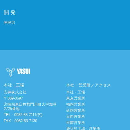
開 発
開発部
本社・工場
本社・営業所／アクセス
安井株式会社
本社・工場
〒889-0697
東京営業所
宮崎県東臼杵郡門川町大字加草
福岡営業所
2725番地
延岡営業所
TEL :
0982-63-7111(代)
日向営業所
FAX : 0982-63-7130
日南営業所
鹿児島工場・営業所