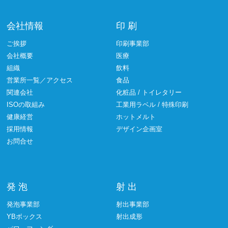
会社情報
印 刷
ご挨拶
印刷事業部
会社概要
医療
組織
飲料
営業所一覧／アクセス
食品
関連会社
化粧品 / トイレタリー
ISOの取組み
工業用ラベル / 特殊印刷
健康経営
ホットメルト
採用情報
デザイン企画室
お問合せ
発 泡
射 出
発泡事業部
射出事業部
YBボックス
射出成形