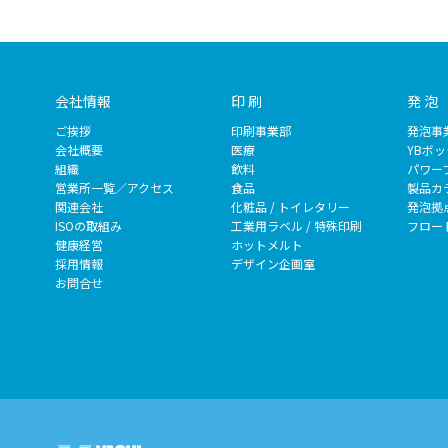
会社情報
印 刷
発 泡
ご挨拶
印刷事業部
発泡事
会社概要
医療
YBボ
組織
飲料
パワー
営業所一覧／アクセス
食品
製品カ
関連会社
化粧品 / トイレタリー
発泡拠
ISOの取組み
工業用ラベル / 特殊印刷
フロー
健康経営
ホットメルト
採用情報
デザイン企画室
お問合せ