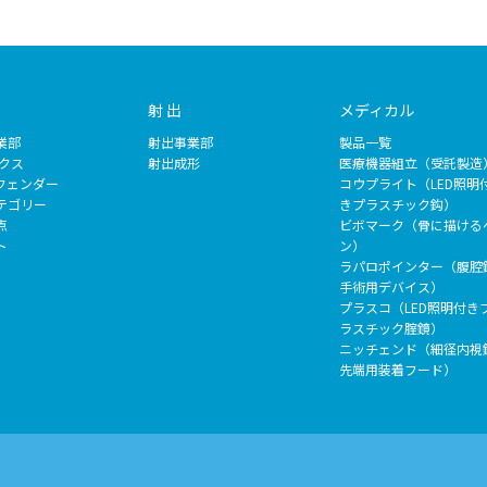
射 出
メディカル
業部
射出事業部
製品一覧
ックス
射出成形
医療機器組立（受託製造
フェンダー
コウプライト（LED照明
テゴリー
きプラスチック鈎）
点
ビボマーク（骨に描ける
ト
ン）
ラパロポインター（腹腔
手術用デバイス）
プラスコ（LED照明付き
ラスチック腟鏡）
ニッチェンド（細径内視
先端用装着フード）