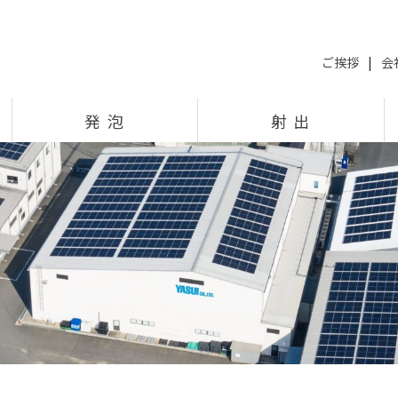
ご挨拶
|
会
発 泡
射 出