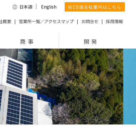
｜
WEB版会社案内はこちら
日本語
English
社概要
|
営業所一覧／アクセスマップ
|
お問合せ
|
採用情報
商 事
開 発