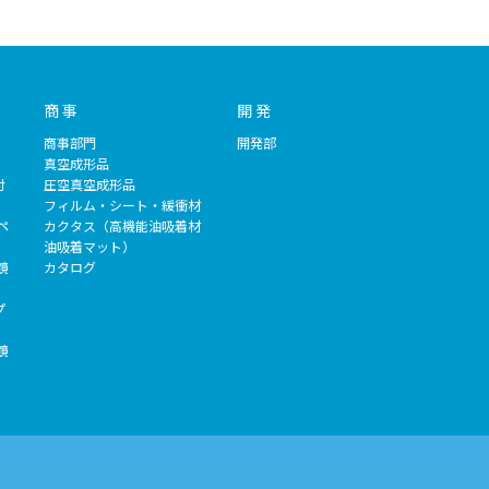
商 事
開 発
商事部門
開発部
）
真空成形品
付
圧空真空成形品
フィルム・シート・緩衝材
ペ
カクタス（高機能油吸着材
油吸着マット）
鏡
カタログ
プ
鏡