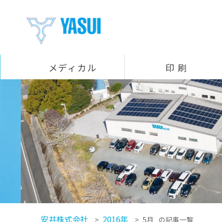
メディカル
印 刷
製品一覧
医療機器組立（受託製造）
コウプライト（LED照明付きプラスチック鈎）
ビボマーク（骨に描けるペン）
ラパロポインター（腹腔鏡手術用デバイス）
プラスコ（LED照明付きプラスチック腟鏡）
ニッチェンド（細径内視鏡先端用装着フード）
印刷事業部
医療
飲料
食品
化粧品 / トイレタリー
工業用ラベル / 特殊印刷
ホットメルト
デザイン企画室
発泡事業部
YBボックス
パワーフェンダー
製品カテゴリー
発泡拠点
フロート
射出事業部
射出成形
商事部門
真空成形品
圧空真空成形品
フィルム・シート・緩衝材
カクタス（高機能油吸着材油吸着マット）
カタログ
安井株式会社
2016年
>
>
5月
の記事一覧