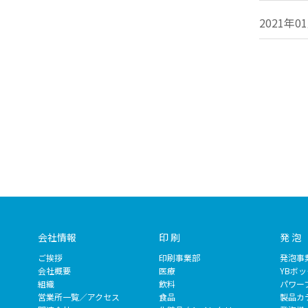
2021年0
会社情報
印 刷
発 泡
ご挨拶
印刷事業部
発泡事
会社概要
医療
YBボ
組織
飲料
パワー
営業所一覧／アクセス
食品
製品カ