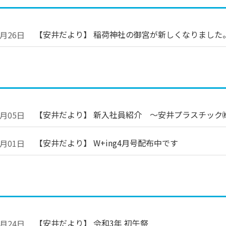
【安井だより】 稲荷神社の御宮が新しくなりました
5月26日
【安井だより】 新入社員紹介 ～安井プラスチック
4月05日
【安井だより】 W+ing4月号配布中です
4月01日
【安井だより】 令和3年 初午祭
3月24日