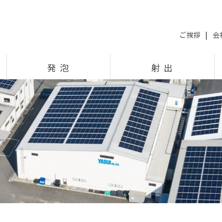
ご挨拶
|
会
発 泡
射 出