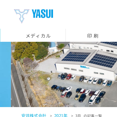
メディカル
印 刷
製品一覧
医療機器組立（受託製造）
コウプライト（LED照明付きプラスチック鈎）
ビボマーク（骨に描けるペン）
ラパロポインター（腹腔鏡手術用デバイス）
プラスコ（LED照明付きプラスチック腟鏡）
ニッチェンド（細径内視鏡先端用装着フード）
印刷事業部
医療
飲料
食品
化粧品 / トイレタリー
工業用ラベル / 特殊印刷
ホットメルト
デザイン企画室
発泡事業部
YBボックス
パワーフェンダー
製品カテゴリー
発泡拠点
フロート
射出事業部
射出成形
商事部門
真空成形品
圧空真空成形品
フィルム・シート・緩衝材
カクタス（高機能油吸着材油吸着マット）
カタログ
安井株式会社
2021年
>
>
3月
の記事一覧