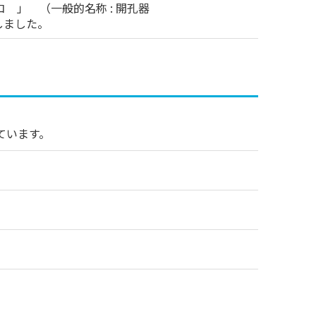
コ 」 （一般的名称 : 開孔器
しました。
ています。