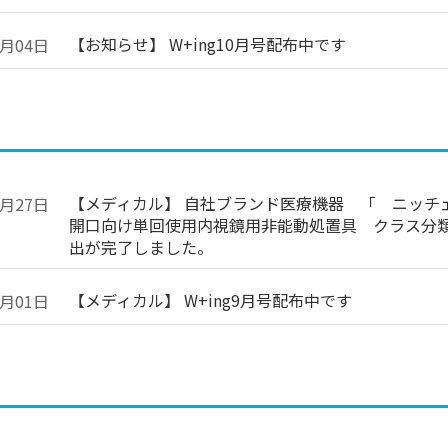
【お知らせ】 W+ing10月号配布中です
0月04日
【メディカル】 自社ブランド医療機器 「 ニッチェ
9月27日
開口向け単回使用内視鏡用非能動処置具 クラス分類 
出が完了しました。
【メディカル】 W+ing9月号配布中です
9月01日