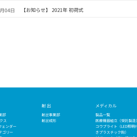
【お知らせ】 2021年 初荷式
1月04日
射 出
メディカル
業部
射出事業部
製品一覧
ックス
射出成形
医療機器組立（受託製造
フェンダー
コウプライト（LED照明
テゴリー
きプラスチック鈎）