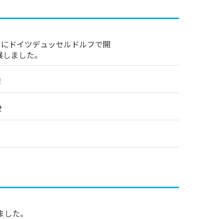
（木）にドイツデュッセルドルフで開
出展しました。
！
せ
ました。