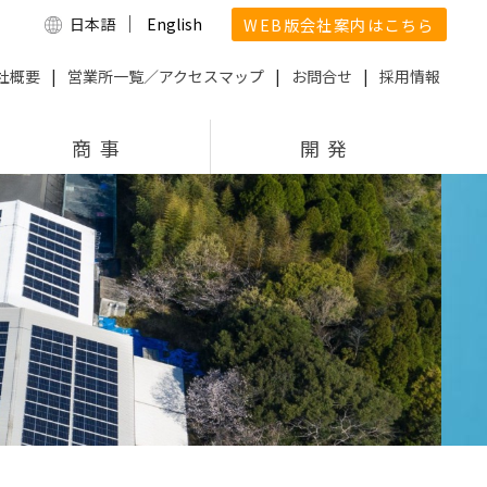
｜
WEB版会社案内はこちら
日本語
English
社概要
|
営業所一覧／アクセスマップ
|
お問合せ
|
採用情報
商 事
開 発