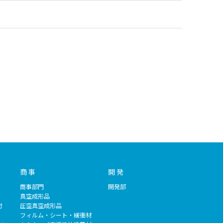
商 事
開 発
商事部門
開発部
）
真空成形品
付
圧空真空成形品
フィルム・シート・緩衝材