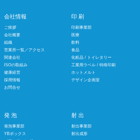
会社情報
印 刷
ご挨拶
印刷事業部
会社概要
医療
組織
飲料
営業所一覧／アクセス
食品
関連会社
化粧品 / トイレタリー
ISOの取組み
工業用ラベル / 特殊印刷
健康経営
ホットメルト
採用情報
デザイン企画室
お問合せ
発 泡
射 出
発泡事業部
射出事業部
YBボックス
射出成形