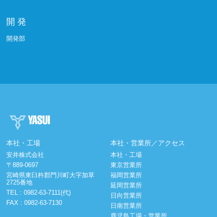
開 発
開発部
本社・工場
本社・営業所／アクセス
安井株式会社
本社・工場
〒889-0697
東京営業所
宮崎県東臼杵郡門川町大字加草
福岡営業所
2725番地
延岡営業所
TEL :
0982-63-7111(代)
日向営業所
FAX : 0982-63-7130
日南営業所
鹿児島工場・営業所