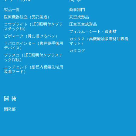
製品一覧
商事部門
医療機器組立（受託製造）
真空成形品
コウプライト（LED照明付きプラ
圧空真空成形品
スチック鈎）
フィルム・シート・緩衝材
ビボマーク（骨に描けるペン）
カクタス（高機能油吸着材油吸着
ラパロポインター（腹腔鏡手術用
マット）
デバイス）
カタログ
プラスコ（LED照明付きプラスチ
ック腟鏡）
ニッチェンド（細径内視鏡先端用
装着フード）
開 発
開発部