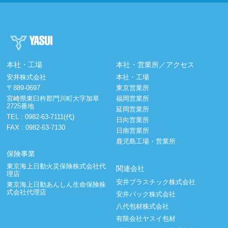
本社・工場
本社・営業所／アクセス
安井株式会社
本社・工場
〒889-0697
東京営業所
宮崎県東臼杵郡門川町大字加草
福岡営業所
2725番地
延岡営業所
TEL :
0982-63-7111(代)
日向営業所
FAX : 0982-63-7130
日南営業所
鹿児島工場・営業所
保険事業
東京海上日動火災保険株式会社代
関連会社
理店
安井プラスチック株式会社
東京海上日動あんしん生命保険株
式会社代理店
安井パック株式会社
八代包材株式会社
有限会社ヤスイ包材