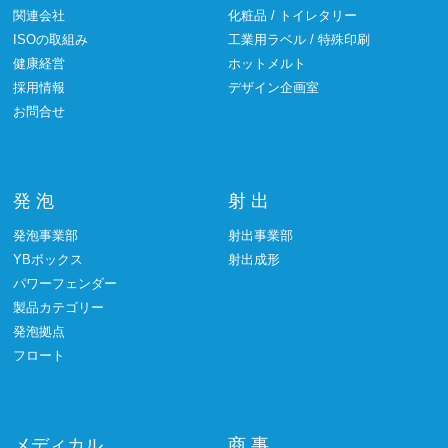
関連会社
化粧品 / トイレタリー
ISOの取組み
工業用ラベル / 特殊印刷
健康経営
ホットメルト
採用情報
デザイン企画室
お問合せ
発 泡
射 出
発泡事業部
射出事業部
YBボックス
射出成形
パワーフェンダー
製品カテゴリー
発泡拠点
フロート
メディカル
商 事