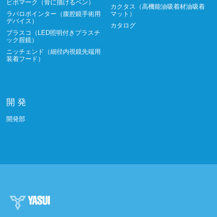
ビボマーク（骨に描けるペン）
カクタス（高機能油吸着材油吸着
ラパロポインター（腹腔鏡手術用
マット）
デバイス）
カタログ
プラスコ（LED照明付きプラスチ
ック腟鏡）
ニッチェンド（細径内視鏡先端用
装着フード）
開 発
開発部