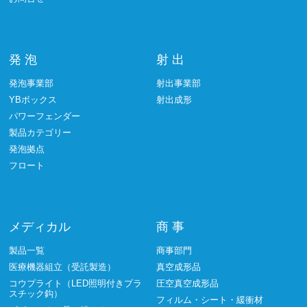
発 泡
射 出
発泡事業部
射出事業部
YBボックス
射出成形
パワーフェンダー
製品カテゴリー
発泡拠点
フロート
メディカル
商 事
製品一覧
商事部門
医療機器組立（受託製造）
真空成形品
コウプライト（LED照明付きプラ
圧空真空成形品
スチック鈎）
フィルム・シート・緩衝材