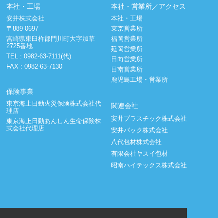
本社・工場
本社・営業所／アクセス
安井株式会社
本社・工場
〒889-0697
東京営業所
宮崎県東臼杵郡門川町大字加草
福岡営業所
2725番地
延岡営業所
TEL :
0982-63-7111(代)
日向営業所
FAX : 0982-63-7130
日南営業所
鹿児島工場・営業所
保険事業
東京海上日動火災保険株式会社代
関連会社
理店
安井プラスチック株式会社
東京海上日動あんしん生命保険株
式会社代理店
安井パック株式会社
八代包材株式会社
有限会社ヤスイ包材
昭南ハイテックス株式会社