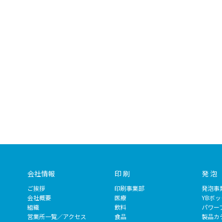
会社情報
印 刷
発 泡
ご挨拶
印刷事業部
発泡事
会社概要
医療
YBボ
組織
飲料
パワー
営業所一覧／アクセス
食品
製品カ