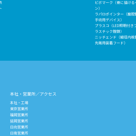
点
ビボマーク（骨に描ける
ト
ン）
ラパロポインター（腹腔
手術用デバイス）
プラスコ（LED照明付き
ラスチック腟鏡）
ニッチェンド（細径内視
先端用装着フード）
本社・営業所／アクセス
本社・工場
東京営業所
福岡営業所
延岡営業所
日向営業所
日南営業所