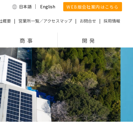
｜
WEB版会社案内はこちら
日本語
English
社概要
|
営業所一覧／アクセスマップ
|
お問合せ
|
採用情報
商 事
開 発