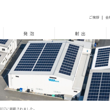
ご挨拶
|
会
発 泡
射 出
017に掲載されました。