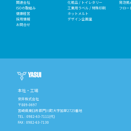
関連会社
化粧品 / トイレタリー
発泡拠
ISOの取組み
工業用ラベル / 特殊印刷
フロー
健康経営
ホットメルト
採用情報
デザイン企画室
お問合せ
本社・工場
安井株式会社
〒889-0697
宮崎県東臼杵郡門川町大字加草2725番地
TEL :
0982-63-7111(代)
FAX : 0982-63-7130