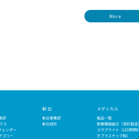
More
射 出
メディカル
業部
射出事業部
製品一覧
ックス
射出成形
医療機器組立（受託製造
フェンダー
コウプライト（LED照明
テゴリー
きプラスチック鈎）