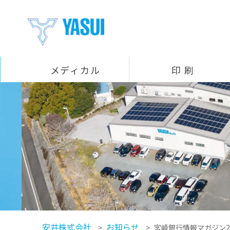
メディカル
印 刷
製品一覧
医療機器組立（受託製造）
コウプライト（LED照明付きプラスチック鈎）
ビボマーク（骨に描けるペン）
ラパロポインター（腹腔鏡手術用デバイス）
プラスコ（LED照明付きプラスチック腟鏡）
ニッチェンド（細径内視鏡先端用装着フード）
印刷事業部
医療
飲料
食品
化粧品 / トイレタリー
工業用ラベル / 特殊印刷
ホットメルト
デザイン企画室
発泡事業部
YBボックス
パワーフェンダー
製品カテゴリー
発泡拠点
フロート
射出事業部
射出成形
商事部門
真空成形品
圧空真空成形品
フィルム・シート・緩衝材
カクタス（高機能油吸着材油吸着マット）
カタログ
安井株式会社
お知らせ
>
>
宮崎銀行情報マガジン2