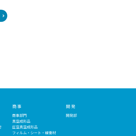
商 事
開 発
商事部門
開発部
）
真空成形品
付
圧空真空成形品
フィルム・シート・緩衝材