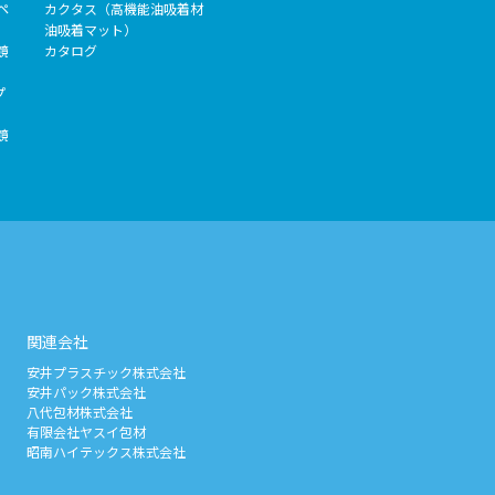
ペ
カクタス（高機能油吸着材
油吸着マット）
鏡
カタログ
プ
鏡
関連会社
安井プラスチック株式会社
安井パック株式会社
八代包材株式会社
有限会社ヤスイ包材
昭南ハイテックス株式会社