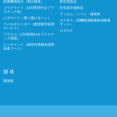
医療機器組立（受託製造）
真空成形品
コウプライト（LED照明付きプラ
圧空真空成形品
スチック鈎）
フィルム・シート・緩衝材
ビボマーク（骨に描けるペン）
カクタス（高機能油吸着材油吸着
ラパロポインター（腹腔鏡手術用
マット）
デバイス）
カタログ
プラスコ（LED照明付きプラスチ
ック腟鏡）
ニッチェンド（細径内視鏡先端用
装着フード）
開 発
開発部