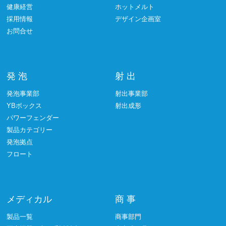
健康経営
ホットメルト
採用情報
デザイン企画室
お問合せ
発 泡
射 出
発泡事業部
射出事業部
YBボックス
射出成形
パワーフェンダー
製品カテゴリー
発泡拠点
フロート
メディカル
商 事
製品一覧
商事部門