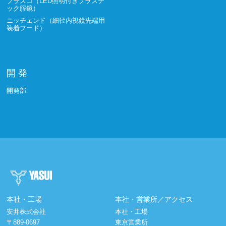
プラスコ（LED照明付きプラスチ
ック腟鏡）
ニッチェンド（細径内視鏡先端用
装着フード）
開 発
開発部
本社・工場
本社・営業所／アクセス
安井株式会社
本社・工場
〒889-0697
東京営業所