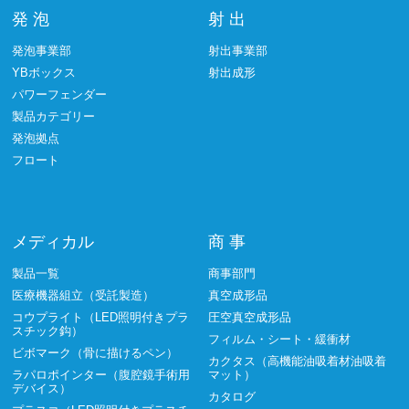
発 泡
射 出
発泡事業部
射出事業部
YBボックス
射出成形
パワーフェンダー
製品カテゴリー
発泡拠点
フロート
メディカル
商 事
製品一覧
商事部門
医療機器組立（受託製造）
真空成形品
コウプライト（LED照明付きプラ
圧空真空成形品
スチック鈎）
フィルム・シート・緩衝材
ビボマーク（骨に描けるペン）
カクタス（高機能油吸着材油吸着
ラパロポインター（腹腔鏡手術用
マット）
デバイス）
カタログ