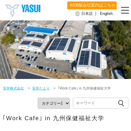
WEB版会社案内はこちら
｜
日本語
English
安井株式会社
>
安井だより
>
｢Work Cafe｣ in 九州保健福祉大学
｢Work Cafe｣ in 九州保健福祉大学