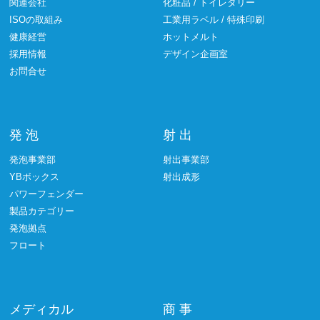
関連会社
化粧品 / トイレタリー
ISOの取組み
工業用ラベル / 特殊印刷
健康経営
ホットメルト
採用情報
デザイン企画室
お問合せ
発 泡
射 出
発泡事業部
射出事業部
YBボックス
射出成形
パワーフェンダー
製品カテゴリー
発泡拠点
フロート
メディカル
商 事