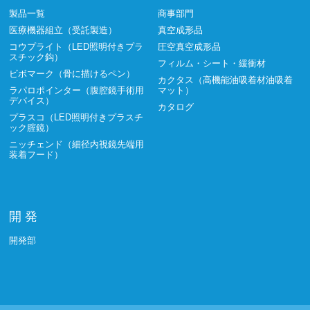
製品一覧
商事部門
医療機器組立（受託製造）
真空成形品
コウプライト（LED照明付きプラ
圧空真空成形品
スチック鈎）
フィルム・シート・緩衝材
ビボマーク（骨に描けるペン）
カクタス（高機能油吸着材油吸着
ラパロポインター（腹腔鏡手術用
マット）
デバイス）
カタログ
プラスコ（LED照明付きプラスチ
ック腟鏡）
ニッチェンド（細径内視鏡先端用
装着フード）
開 発
開発部