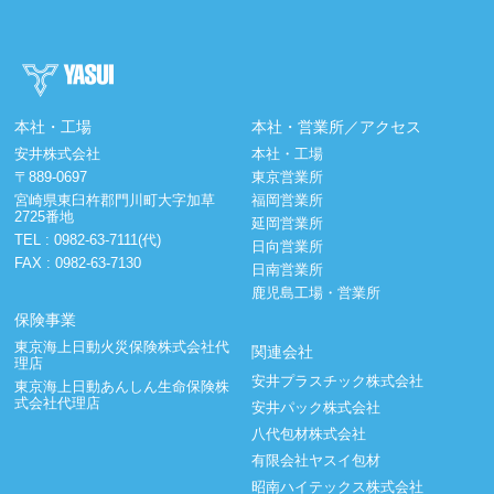
本社・工場
本社・営業所／アクセス
安井株式会社
本社・工場
〒889-0697
東京営業所
宮崎県東臼杵郡門川町大字加草
福岡営業所
2725番地
延岡営業所
TEL :
0982-63-7111(代)
日向営業所
FAX : 0982-63-7130
日南営業所
鹿児島工場・営業所
保険事業
東京海上日動火災保険株式会社代
関連会社
理店
安井プラスチック株式会社
東京海上日動あんしん生命保険株
式会社代理店
安井パック株式会社
八代包材株式会社
有限会社ヤスイ包材
昭南ハイテックス株式会社