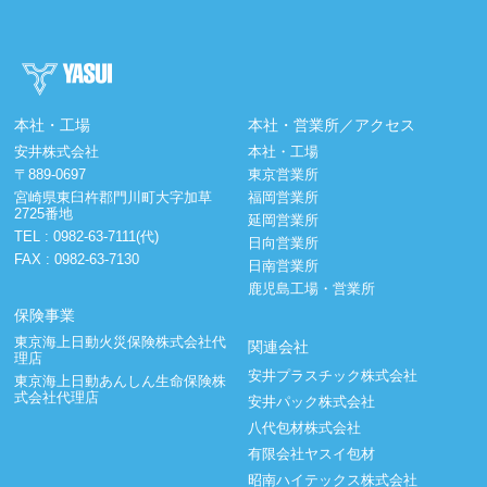
本社・工場
本社・営業所／アクセス
安井株式会社
本社・工場
〒889-0697
東京営業所
宮崎県東臼杵郡門川町大字加草
福岡営業所
2725番地
延岡営業所
TEL :
0982-63-7111(代)
日向営業所
FAX : 0982-63-7130
日南営業所
鹿児島工場・営業所
保険事業
東京海上日動火災保険株式会社代
関連会社
理店
安井プラスチック株式会社
東京海上日動あんしん生命保険株
式会社代理店
安井パック株式会社
八代包材株式会社
有限会社ヤスイ包材
昭南ハイテックス株式会社