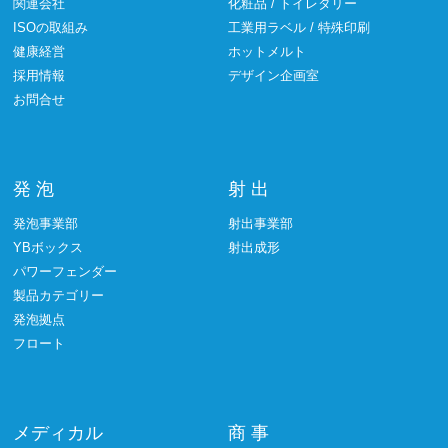
関連会社
化粧品 / トイレタリー
ISOの取組み
工業用ラベル / 特殊印刷
健康経営
ホットメルト
採用情報
デザイン企画室
お問合せ
発 泡
射 出
発泡事業部
射出事業部
YBボックス
射出成形
パワーフェンダー
製品カテゴリー
発泡拠点
フロート
メディカル
商 事