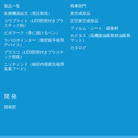
製品一覧
商事部門
医療機器組立（受託製造）
真空成形品
コウプライト（LED照明付きプラ
圧空真空成形品
スチック鈎）
フィルム・シート・緩衝材
ビボマーク（骨に描けるペン）
カクタス（高機能油吸着材油吸着
ラパロポインター（腹腔鏡手術用
マット）
デバイス）
カタログ
プラスコ（LED照明付きプラスチ
ック腟鏡）
ニッチェンド（細径内視鏡先端用
装着フード）
開 発
開発部