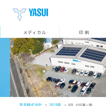
メディカル
印 刷
製品一覧
医療機器組立（受託製造）
コウプライト（LED照明付きプラスチック鈎）
ビボマーク（骨に描けるペン）
ラパロポインター（腹腔鏡手術用デバイス）
プラスコ（LED照明付きプラスチック腟鏡）
ニッチェンド（細径内視鏡先端用装着フード）
印刷事業部
医療
飲料
食品
化粧品 / トイレタリー
工業用ラベル / 特殊印刷
ホットメルト
デザイン企画室
発泡事業部
YBボックス
パワーフェンダー
製品カテゴリー
発泡拠点
フロート
射出事業部
射出成形
商事部門
真空成形品
圧空真空成形品
フィルム・シート・緩衝材
カクタス（高機能油吸着材油吸着マット）
カタログ
安井株式会社
2019年
>
>
8月
の記事一覧