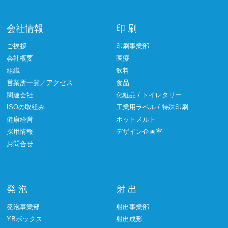
会社情報
印 刷
ご挨拶
印刷事業部
会社概要
医療
組織
飲料
営業所一覧／アクセス
食品
関連会社
化粧品 / トイレタリー
ISOの取組み
工業用ラベル / 特殊印刷
健康経営
ホットメルト
採用情報
デザイン企画室
お問合せ
発 泡
射 出
発泡事業部
射出事業部
YBボックス
射出成形