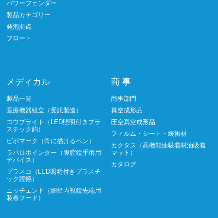
パワーフェンダー
製品カテゴリー
発泡拠点
フロート
メディカル
商 事
製品一覧
商事部門
医療機器組立（受託製造）
真空成形品
コウプライト（LED照明付きプラ
圧空真空成形品
スチック鈎）
フィルム・シート・緩衝材
ビボマーク（骨に描けるペン）
カクタス（高機能油吸着材油吸着
ラパロポインター（腹腔鏡手術用
マット）
デバイス）
カタログ
プラスコ（LED照明付きプラスチ
ック腟鏡）
ニッチェンド（細径内視鏡先端用
装着フード）