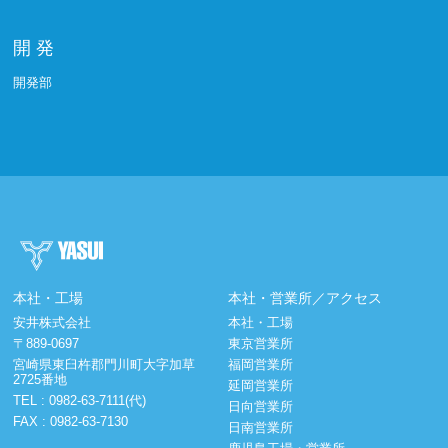
開 発
開発部
本社・工場
本社・営業所／アクセス
安井株式会社
本社・工場
〒889-0697
東京営業所
宮崎県東臼杵郡門川町大字加草
福岡営業所
2725番地
延岡営業所
TEL :
0982-63-7111(代)
日向営業所
FAX : 0982-63-7130
日南営業所