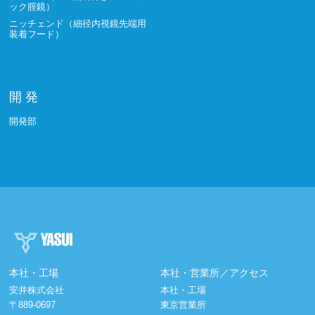
ック腟鏡）
ニッチェンド（細径内視鏡先端用
装着フード）
開 発
開発部
本社・工場
本社・営業所／アクセス
安井株式会社
本社・工場
〒889-0697
東京営業所