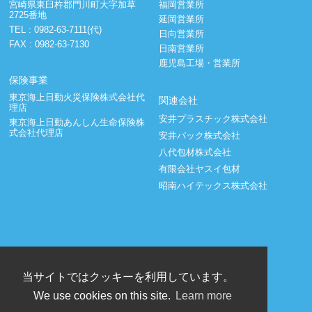
宮崎県東臼杵郡門川町大字加草
福岡営業所
2725番地
延岡営業所
TEL :
0982-63-7111(代)
日向営業所
FAX : 0982-63-7130
日南営業所
鹿児島工場・営業所
保険事業
東京海上日動火災保険株式会社代
関連会社
理店
安井プラスチック株式会社
東京海上日動あんしん生命保険株
式会社代理店
安井パック株式会社
八代包材株式会社
有限会社ヤスイ包材
昭南ハイテックス株式会社
当サイトではクッキーを利用しています。
We use cookies on this site.
Learn more