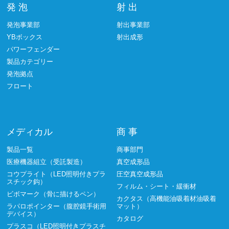
発 泡
射 出
発泡事業部
射出事業部
YBボックス
射出成形
パワーフェンダー
製品カテゴリー
発泡拠点
フロート
メディカル
商 事
製品一覧
商事部門
医療機器組立（受託製造）
真空成形品
コウプライト（LED照明付きプラ
圧空真空成形品
スチック鈎）
フィルム・シート・緩衝材
ビボマーク（骨に描けるペン）
カクタス（高機能油吸着材油吸着
ラパロポインター（腹腔鏡手術用
マット）
デバイス）
カタログ
プラスコ（LED照明付きプラスチ