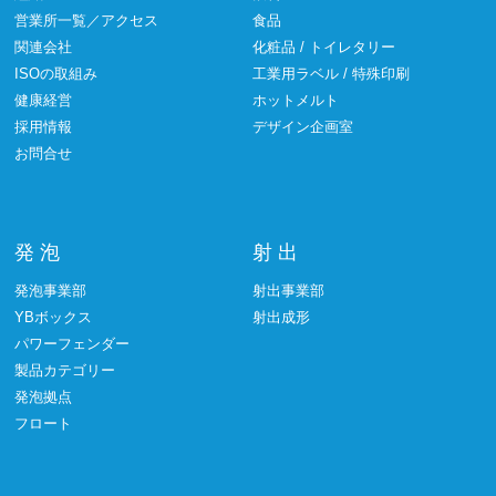
営業所一覧／アクセス
食品
関連会社
化粧品 / トイレタリー
ISOの取組み
工業用ラベル / 特殊印刷
健康経営
ホットメルト
採用情報
デザイン企画室
お問合せ
発 泡
射 出
発泡事業部
射出事業部
YBボックス
射出成形
パワーフェンダー
製品カテゴリー
発泡拠点
フロート