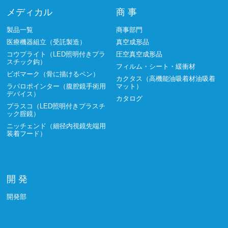
メディカル
商 事
製品一覧
商事部門
医療機器組立（受託製造）
真空成形品
コウプライト（LED照明付きプラ
圧空真空成形品
スチック鈎）
フィルム・シート・緩衝材
ビボマーク（骨に描けるペン）
カクタス（高機能油吸着材油吸着
ラパロポインター（腹腔鏡手術用
マット）
デバイス）
カタログ
プラスコ（LED照明付きプラスチ
ック腟鏡）
ニッチェンド（細径内視鏡先端用
装着フード）
開 発
開発部