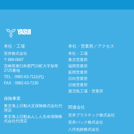
本社・工場
本社・営業所／アクセス
安井株式会社
本社・工場
〒889-0697
東京営業所
宮崎県東臼杵郡門川町大字加草
福岡営業所
2725番地
延岡営業所
TEL :
0982-63-7111(代)
日向営業所
FAX : 0982-63-7130
日南営業所
鹿児島工場・営業所
保険事業
東京海上日動火災保険株式会社代
関連会社
理店
安井プラスチック株式会社
東京海上日動あんしん生命保険株
式会社代理店
安井パック株式会社
八代包材株式会社